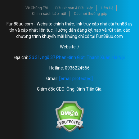
Về Chúng Tôi
Điều khoản & Điều kiện
Liên Hệ
Chính sách bảo mật
Câu hỏi thường gặp
Fun88uu.com - Website chính thức, link truy cập nhà cái Fun88 uy
tín và cập nhật liên tục. Hướng dẫn đăng ký, nạp và rút tiền, các
chương trình khuyến mãi khủng chỉ có tại Fun88uu.com
Website: /
Địa chỉ:
Số 31, ngõ 37 Phan Đình Giót, Thanh Xuân, Hà Nội
Hotline: 0936224556
Gmail:
[email protected]
Giám đốc CEO: Ông. Đinh Tiến Gia.