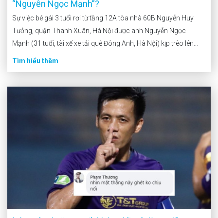
“Nguyễn Ngọc Mạnh”?
Sự việc bé gái 3 tuổi rơi từ tầng 12A tòa nhà 60B Nguyễn Huy
Tưởng, quận Thanh Xuân, Hà Nội được anh Nguyễn Ngọc
Mạnh (31 tuổi, tài xế xe tải quê Đông Anh, Hà Nội) kịp trèo lên
mái che sảnh tầng 1 hứng đỡ đang được người dân cả nước ca
Tìm hiểu thêm
ngợi.