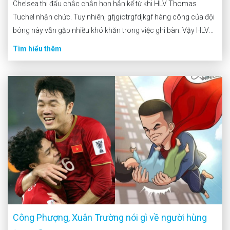
Chelsea thi đấu chắc chắn hơn hẳn kể từ khi HLV Thomas
Tuchel nhận chức. Tuy nhiên, gfjgiotrgfdjkgf hàng công của đội
bóng này vẫn gặp nhiều khó khăn trong việc ghi bàn. Vậy HLV
Tuchel cần làm gì để giải quyết vấn đề này cho Chelsea?
Tìm hiểu thêm
Công Phượng, Xuân Trường nói gì về người hùng