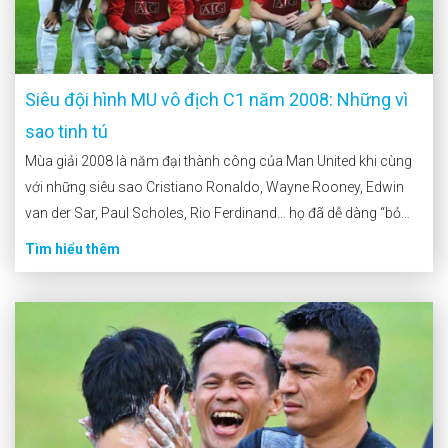
Siêu đội hình MU vô địch C1 năm 2008: Những vì
sao tinh tú
Mùa giải 2008 là năm đại thành công của Man United khi cùng
với những siêu sao Cristiano Ronaldo, Wayne Rooney, Edwin
van der Sar, Paul Scholes, Rio Ferdinand… họ đã dễ dàng “bỏ
túi” cả hai chức vô địch danh giá UEFA Champions League và
Tìm hiểu thêm
Premier League. Bạn có […]