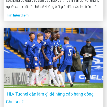
sẽ không bỏ qua các trận cầu hấp dẫn. Tuy nhiên đối với những
người xem mới hầu hết sẽ không biết giải đấu nào lớn trên thế
giới để tiện theo dõi. Vì vậy Fun88vie […]
Tìm hiểu thêm
HLV Tuchel cần làm gì để nâng cấp hàng công
Chelsea?