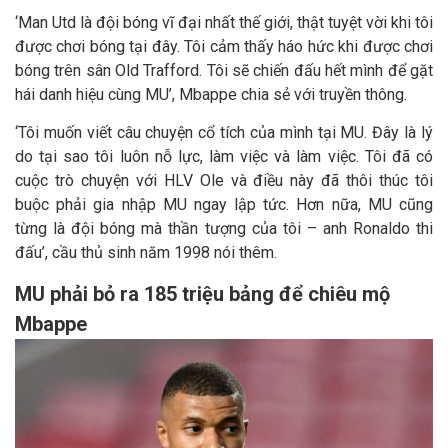
‘Man Utd là đội bóng vĩ đại nhất thế giới, thật tuyệt vời khi tôi
được chơi bóng tại đây. Tôi cảm thấy háo hức khi được chơi
bóng trên sân Old Trafford. Tôi sẽ chiến đấu hết mình để gặt
hái danh hiệu cùng MU’, Mbappe chia sẻ với truyền thông.
‘Tôi muốn viết câu chuyện cổ tích của mình tại MU. Đây là lý
do tại sao tôi luôn nỗ lực, làm việc và làm việc. Tôi đã có
cuộc trò chuyện với HLV Ole và điều này đã thôi thúc tôi
buộc phải gia nhập MU ngay lập tức. Hơn nữa, MU cũng
từng là đội bóng mà thần tượng của tôi – anh Ronaldo thi
đấu’, cầu thủ sinh năm 1998 nói thêm.
MU phải bỏ ra 185 triệu bảng để chiêu mộ
Mbappe