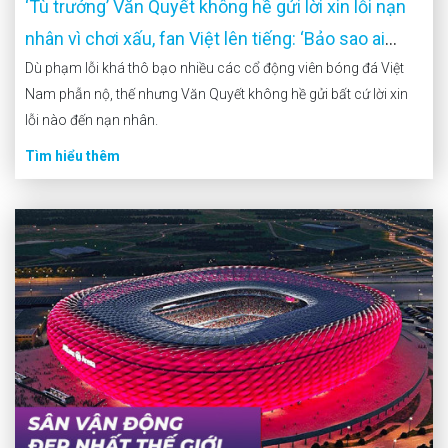
‘Tù trưởng’ Văn Quyết không hề gửi lời xin lỗi nạn
nhân vì chơi xấu, fan Việt lên tiếng: ‘Bảo sao ai
cũng ghét’
Dù phạm lỗi khá thô bạo nhiều các cổ động viên bóng đá Việt
Nam phẫn nộ, thế nhưng Văn Quyết không hề gửi bất cứ lời xin
lỗi nào đến nạn nhân.
Tìm hiểu thêm