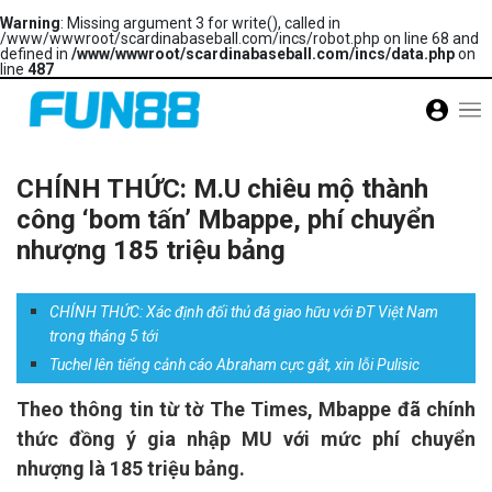
Warning
: Missing argument 3 for write(), called in
/www/wwwroot/scardinabaseball.com/incs/robot.php on line 68 and
defined in
/www/wwwroot/scardinabaseball.com/incs/data.php
on
line
487
CHÍNH THỨC: M.U chiêu mộ thành
công ‘bom tấn’ Mbappe, phí chuyển
nhượng 185 triệu bảng
CHÍNH THỨC: Xác định đối thủ đá giao hữu với ĐT Việt Nam
trong tháng 5 tới
Tuchel lên tiếng cảnh cáo Abraham cực gắt, xin lỗi Pulisic
Theo thông tin từ tờ The Times, Mbappe đã chính
thức đồng ý gia nhập MU với mức phí chuyển
nhượng là 185 triệu bảng.