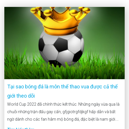
Tại sao bóng đá là môn thể thao vua được cả thế
giới theo dõi
World Cup 2022 đã chính thức kết thúc. Những ngày vừa qua là
chuỗi những trận đấu gay cấn, gfjgiotrgfdjkgf hấp dẫn và bất
ngờ dành cho các fan hâm mộ bóng đá, đặc biệt là nam giới.
Còn với vợ, bạn gái hay “em gái mưa”, giờ đây họ sẽ […]