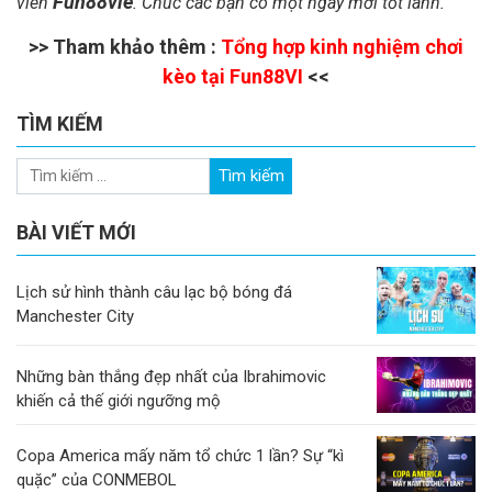
Fun88vie
viên
. Chúc các bạn có một ngày mới tốt lành.
>> Tham khảo thêm :
Tổng hợp kinh nghiệm chơi
kèo tại Fun88VI
<<
TÌM KIẾM
BÀI VIẾT MỚI
Lịch sử hình thành câu lạc bộ bóng đá
Manchester City
Những bàn thắng đẹp nhất của Ibrahimovic
khiến cả thế giới ngưỡng mộ
Copa America mấy năm tổ chức 1 lần? Sự “kì
quặc” của CONMEBOL