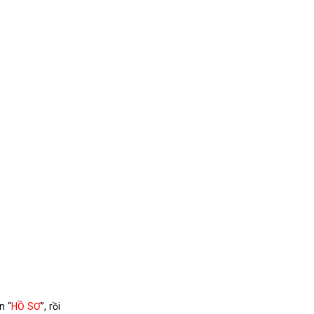
n “
HỒ SƠ
”, rồi