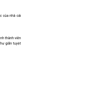
c của nhà cái
ành thành viên
thư giãn tuyệt