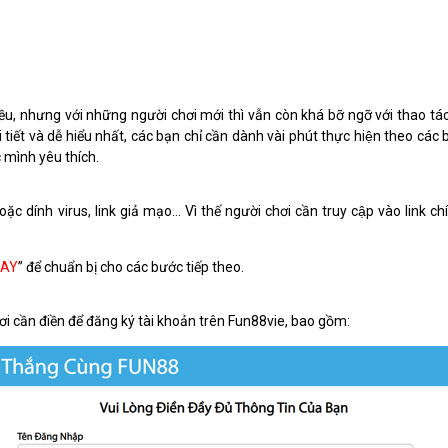
iều, nhưng với những người chơi mới thì vẫn còn khá bỡ ngỡ với thao ta
ết và dễ hiểu nhất, các bạn chỉ cần dành vài phút thực hiện theo các 
 mình yêu thích.
oặc dính virus, link giả mạo… Vì thế người chơi cần truy cập vào link chi
GAY
” để chuẩn bị cho các bước tiếp theo.
hơi cần điền để đăng ký tài khoản trên Fun88vie, bao gồm: