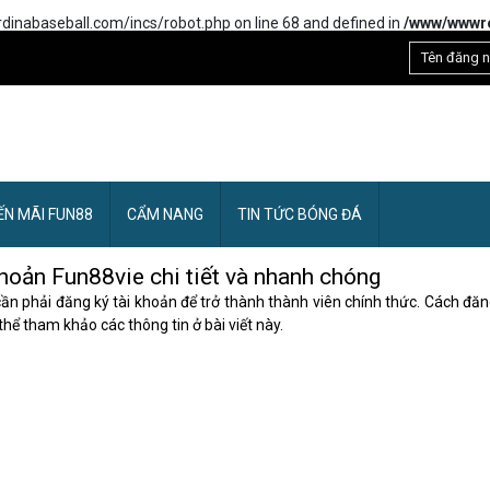
rdinabaseball.com/incs/robot.php on line 68 and defined in
/www/wwwro
Tên đăng 
N MÃI FUN88
CẨM NANG
TIN TỨC BÓNG ĐÁ
khoản Fun88vie chi tiết và nhanh chóng
ần phải đăng ký tài khoản để trở thành thành viên chính thức. Cách đăng
thể tham khảo các thông tin ở bài viết này.