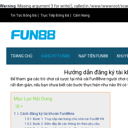
Warning
: Missing argument 3 for write(), called in /www/wwwroot/sca
Tin Tức Bóng Đá
Trực Tiếp Bóng Đá
Cẩm Nang
TRANG CHỦ
ĐĂNG KÝ FUN88
NẠP TIỀN FUN88
KHUYẾ
Hướng dẫn đăng ký tài 
Để tham gia các trò chơi cá cược tại nhà cái Fun88vie người chơi c
rất đơn giản, nếu bạn chưa biết các bước thực hiện như nào thì có 
Mục Lục Nội Dung
I. Cách đăng ký tài khoản Fun88vie
Bước 1: Truy cập vào trang chủ nhà cái Fun88 VN
Bước 2: Điền đầy đủ các thông tin theo yêu cầu