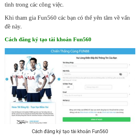
tình trong các công việc.
Khi tham gia Fun560 các bạn có thể yên tâm về vấn
đề này.
Cách đăng ký tạo tài khoản Fun560
Cách đăng ký tạo tài khoản Fun560