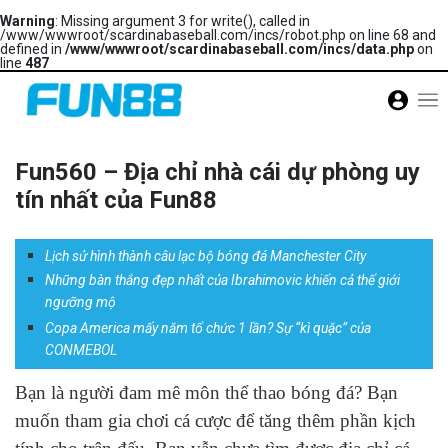
Warning
: Missing argument 3 for write(), called in
/www/wwwroot/scardinabaseball.com/incs/robot.php on line 68 and
defined in
/www/wwwroot/scardinabaseball.com/incs/data.php
on
line
487
Fun560 – Địa chỉ nhà cái dự phòng uy
tín nhất của Fun88
Lịch sử hình thành câu lạc bộ bóng đá Manchester City
Những bàn thắng đẹp nhất của Ibrahimovic khiến cả thế giới
ngưỡng mộ
Copa America mấy năm tổ chức 1 lần? Sự “kì quặc” của
CONMEBOL
Bạn là người đam mê môn thể thao bóng đá? Bạn
muốn tham gia chơi cá cược để tăng thêm phần kịch