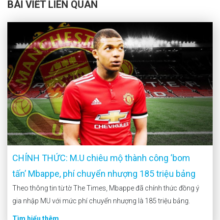
BÀI VIẾT LIÊN QUAN
CHÍNH THỨC: M.U chiêu mộ thành công ‘bom
tấn’ Mbappe, phí chuyển nhượng 185 triệu bảng
Theo thông tin từ tờ The Times, Mbappe đã chính thức đồng ý
gia nhập MU với mức phí chuyển nhượng là 185 triệu bảng.
Tìm hiểu thêm