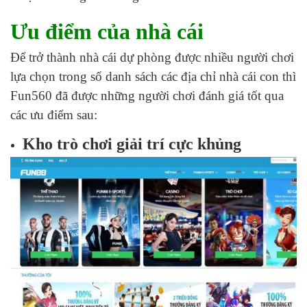
Ưu điểm của nhà cái
Để trở thành nhà cái dự phòng được nhiều người chơi
lựa chọn trong số danh sách các địa chỉ nhà cái con thì
Fun560 đã được những người chơi đánh giá tốt qua
các ưu điểm sau:
Kho trò chơi giải trí cực khủng