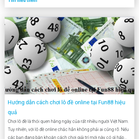
Tìm hiểu thêm
Hướng dẫn cách chơi lô đề online tại Fun88 hiệu
quả
Chơi lô đề là thói quen hằng ngày của rất nhiều người Việt Nam.
Tuy nhiên, với lô đề online chắc hẳn không phải ai cũng rõ. Nếu
các bạn đang băn khoăn cách chơi giải trí mới này có gì hấp