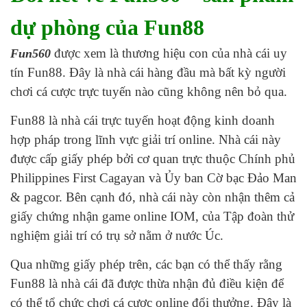
dự phòng của Fun88
được xem là thương hiệu con của nhà cái uy
Fun560
tín Fun88. Đây là nhà cái hàng đầu mà bất kỳ người
chơi cá cược trực tuyến nào cũng không nên bỏ qua.
Fun88 là nhà cái trực tuyến hoạt động kinh doanh
hợp pháp trong lĩnh vực giải trí online. Nhà cái này
được cấp giấy phép bởi cơ quan trực thuộc Chính phủ
Philippines First Cagayan và Ủy ban Cờ bạc Đảo Man
& pagcor. Bên cạnh đó, nhà cái này còn nhận thêm cả
giấy chứng nhận game online IOM, của Tập đoàn thử
nghiệm giải trí có trụ sở nằm ở nước Úc.
Qua những giấy phép trên, các bạn có thể thấy rằng
Fun88 là nhà cái đã được thừa nhận đủ điều kiện để
có thể tổ chức chơi cá cược online đổi thưởng. Đây là