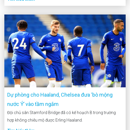
Dự phòng cho Haaland, Chelsea đưa ‘bò mộng
nước Ý’ vào tầm ngắm
Đội chủ sân Stamford Bridge đã có kế hoạch B trong trường
hợp không chiêu mộ được Erling Haaland.