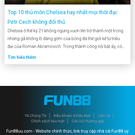
Top 10 thủ môn Chelsea hay nhất mọi thời đại:
Petr Cech không đối thủ
Chelsea ở thế kỷ 21 không ngừng vươn lên trở thành một trong
những gã khổng lồ đáng gờm của bóng đá thế giới kể từ triều
đại của Roman Abramovich. Trong thành công nổi bật ấy, có
những đóng góp không nhỏ của những người hùng trong
Tìm hiểu thêm
khung gỗ. […]
Về Chúng Tôi
Điều khoản & Điều kiện
Liên Hệ
Chính sách bảo mật
Câu hỏi thường gặp
Fun88uu.com - Website chính thức, link truy cập nhà cái Fun88 uy