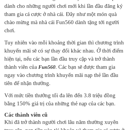
dành cho những người chơi mới khi lần đầu đăng ký
tham gia cá cược ở nhà cái. Đây như một món quà
chào mừng mà nhà cái Fun560 dành tặng tới người
chơi.
Tuy nhiên vào mỗi khoảng thời gian thì chương trình
khuyến mãi sẽ có sự thay đổi khác nhau. Ở thời điểm
hiện tại, nếu các bạn lần đầu truy cập và trở thành
thành viên của
. Các bạn sẽ được tham gia
Fun560
ngay vào chương trình khuyến mãi nạp thẻ lần đầu
tiên để nhận thưởng.
Với mức tiền thưởng tối đa lên đến 3.8 triệu đồng
bằng 150% giá trị của những thẻ nạp của các bạn.
Các thành viên cũ
Khi đã trở thành người chơi lâu năm thường xuyên