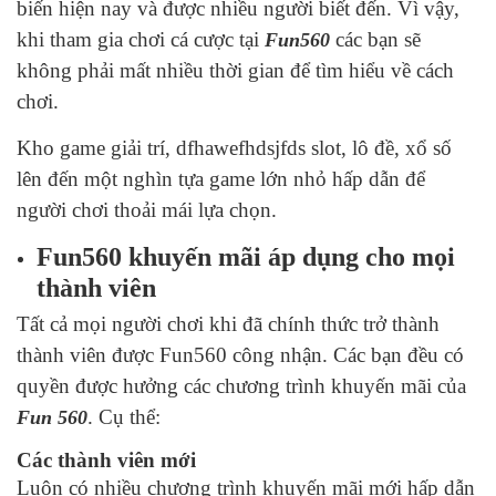
biến hiện nay và được nhiều người biết đến. Vì vậy,
khi tham gia chơi cá cược tại
các bạn sẽ
Fun560
không phải mất nhiều thời gian để tìm hiểu về cách
chơi.
Kho game giải trí, dfhawefhdsjfds slot, lô đề, xổ số
lên đến một nghìn tựa game lớn nhỏ hấp dẫn để
người chơi thoải mái lựa chọn.
Fun560 khuyến mãi áp dụng cho mọi
thành viên
Tất cả mọi người chơi khi đã chính thức trở thành
thành viên được Fun560 công nhận. Các bạn đều có
quyền được hưởng các chương trình khuyến mãi của
. Cụ thể:
Fun 560
Các thành viên mới
Luôn có nhiều chương trình khuyến mãi mới hấp dẫn