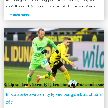
nên những kỷ lục mới trong lịch sử thi đấu của đội bóng với
chuỗi thành tích ấn tượng. Tuy nhiên việc Tuchel sớm đưa ra
những lời tuyên bố mang tính thách thức đối với các đối thủ lại
Tìm hiểu thêm
khiến ông nhận phải những ý kiến trái chiều.
Bí kíp soi kèo và xem tỷ lệ kèo bóng đá Đức chuẩn
xác