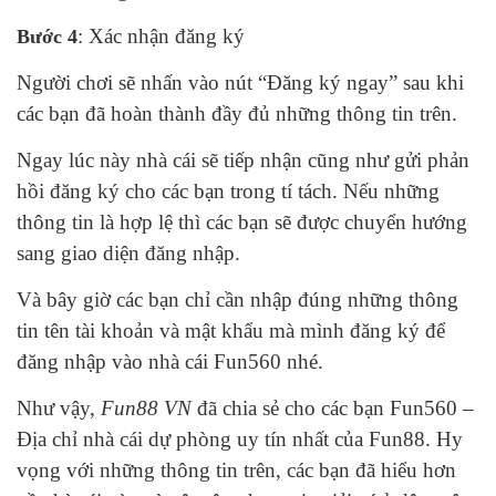
: Xác nhận đăng ký
Bước 4
Người chơi sẽ nhấn vào nút “Đăng ký ngay” sau khi
các bạn đã hoàn thành đầy đủ những thông tin trên.
Ngay lúc này nhà cái sẽ tiếp nhận cũng như gửi phản
hồi đăng ký cho các bạn trong tí tách. Nếu những
thông tin là hợp lệ thì các bạn sẽ được chuyển hướng
sang giao diện đăng nhập.
Và bây giờ các bạn chỉ cần nhập đúng những thông
tin tên tài khoản và mật khẩu mà mình đăng ký để
đăng nhập vào nhà cái Fun560 nhé.
Như vậy,
Fun88 VN
đã chia sẻ cho các bạn Fun560 –
Địa chỉ nhà cái dự phòng uy tín nhất của Fun88. Hy
vọng với những thông tin trên, các bạn đã hiểu hơn