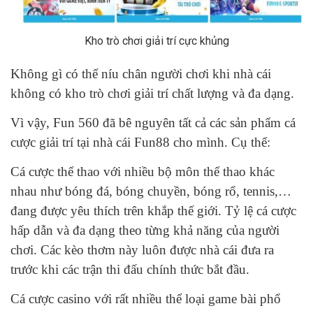
Kho trò chơi giải trí cực khủng
Không gì có thể níu chân người chơi khi nhà cái
không có kho trò chơi giải trí chất lượng và đa dạng.
Vì vậy, Fun 560 đã bê nguyên tất cả các sản phẩm cá
cược giải trí tại nhà cái Fun88 cho mình. Cụ thể:
Cá cược thể thao với nhiều bộ môn thể thao khác
nhau như bóng đá, bóng chuyền, bóng rổ, tennis,…
đang được yêu thích trên khắp thế giới. Tỷ lệ cá cược
hấp dẫn và đa dạng theo từng khả năng của người
chơi. Các kèo thơm này luôn được nhà cái đưa ra
trước khi các trận thi đấu chính thức bắt đầu.
Cá cược casino với rất nhiều thể loại game bài phổ