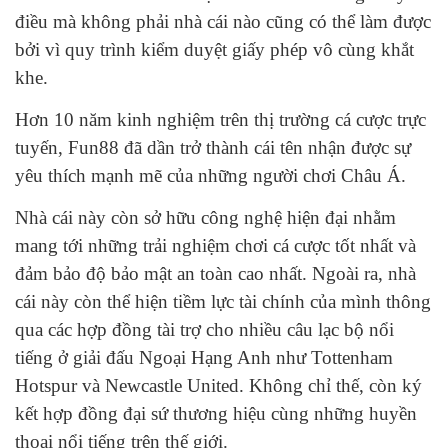
điều mà không phải nhà cái nào cũng có thể làm được
bởi vì quy trình kiểm duyệt giấy phép vô cùng khắt
khe.
Hơn 10 năm kinh nghiệm trên thị trường cá cược trực
tuyến, Fun88 đã dần trở thành cái tên nhận được sự
yêu thích mạnh mẽ của những người chơi Châu Á.
Nhà cái này còn sở hữu công nghệ hiện đại nhằm
mang tới những trải nghiệm chơi cá cược tốt nhất và
đảm bảo độ bảo mật an toàn cao nhất. Ngoài ra, nhà
cái này còn thể hiện tiềm lực tài chính của mình thông
qua các hợp đồng tài trợ cho nhiều câu lạc bộ nổi
tiếng ở giải đấu Ngoại Hạng Anh như Tottenham
Hotspur và Newcastle United. Không chỉ thế, còn ký
kết hợp đồng đại sứ thương hiệu cùng những huyền
thoại nổi tiếng trên thế giới.