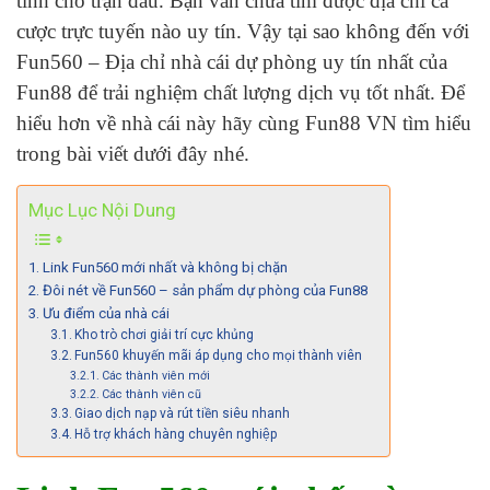
tính cho trận đấu. Bạn vẫn chưa tìm được địa chỉ cá
cược trực tuyến nào uy tín. Vậy tại sao không đến với
Fun560 – Địa chỉ nhà cái dự phòng uy tín nhất của
Fun88 để trải nghiệm chất lượng dịch vụ tốt nhất. Để
hiểu hơn về nhà cái này hãy cùng Fun88 VN tìm hiểu
trong bài viết dưới đây nhé.
Mục Lục Nội Dung
Link Fun560 mới nhất và không bị chặn
Đôi nét về Fun560 – sản phẩm dự phòng của Fun88
Ưu điểm của nhà cái
Kho trò chơi giải trí cực khủng
Fun560 khuyến mãi áp dụng cho mọi thành viên
Các thành viên mới
Các thành viên cũ
Giao dịch nạp và rút tiền siêu nhanh
Hỗ trợ khách hàng chuyên nghiệp