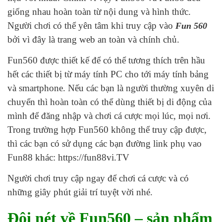
giống nhau hoàn toàn từ nội dung và hình thức.
Người chơi có thể yên tâm khi truy cập vào
Fun 560
bởi vì đây là trang web an toàn và chính chủ.
Fun560 được thiết kế để có thể tương thích trên hầu
hết các thiết bị từ máy tính PC cho tới máy tính bảng
và smartphone. Nếu các bạn là người thường xuyên di
chuyển thì hoàn toàn có thể dùng thiết bị di động của
mình để đăng nhập và chơi cá cược mọi lúc, mọi nơi.
Trong trường hợp Fun560 không thể truy cập được,
thì các bạn có sử dụng các bạn đường link phụ vao
Fun88 khác: https://fun88vi.TV
Người chơi truy cập ngay để chơi cá cược và có
những giây phút giải trí tuyệt vời nhé.
Đôi nét về Fun560 – sản phẩm