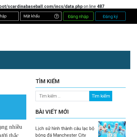
ot/scardinabaseball.com/incs/data.php
on line
487
nhập
Mật khẩu
Đăng nhập
Đăng ký
TÌM KIẾM
BÀI VIẾT MỚI
dạng nhiều
Lịch sử hình thành câu lạc bộ
ời thắc
bóng đá Manchester City