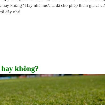
hợp hay không? Hay nhà nước ta đã cho phép tham gia cá cươ
ới đây nhé.
 hay không?