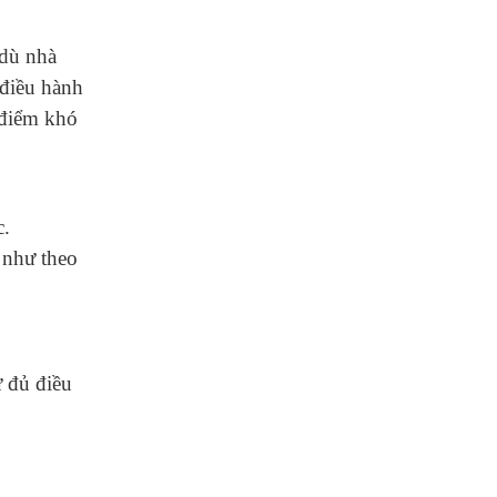
dù nhà
điều hành
g điểm khó
c.
a như theo
ư đủ điều