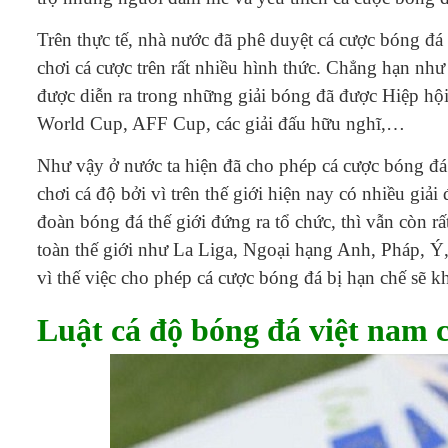
Trên thực tế, nhà nước đã phê duyệt cá cược bóng đa
chơi cá cược trên rất nhiều hình thức. Chẳng hạn n
được diễn ra trong những giải bóng đã được Hiệp h
World Cup, AFF Cup, các giải đấu hữu nghĩ,…
Như vậy ở nước ta hiện đã cho phép cá cược bóng 
chơi cá độ bởi vì trên thế giới hiện nay có nhiều g
đoàn bóng đá thế giới đứng ra tổ chức, thì vẫn còn r
toàn thế giới như La Liga, Ngoại hạng Anh, Pháp, Ý
vì thế việc cho phép cá cược bóng đá bị hạn chế sẽ 
Luật cá độ bóng đá việt nam 