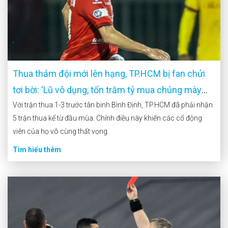
Thua thảm đội mới lên hạng, TP.HCM bị fan chửi
tơi bời: ‘Lũ vô dụng, tốn trăm tỷ mua chúng mày
mà chẳng được tích sự gì’
Với trận thua 1-3 trước tân binh Bình Định, TP.HCM đã phải nhận
5 trận thua kể từ đầu mùa. Chính điều này khiến các cổ động
viên của họ vô cùng thất vọng.
Tìm hiểu thêm