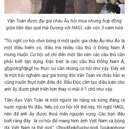
Văn Toàn được đại gia châu Âu hỏi mua nhưng hợp đồng
giữa tiền đạo quê Hải Dương với HAGL vẫn còn 3 năm nữa
“Tôi nghĩ cơ hội chơi bóng ở một quốc gia châu Âu như Áo là
một điều hiếm có, điều mà nhiều cầu thủ ở Đông Nam Á
mong muốn. Cơ hội sẽ chỉ đến một lần nên các cầu thủ cần
phải biết tận dụng. Đặc biệt là các cầu thủ Đông Nam Á,
gfjgiotrgfdjkgf họ thực sự cần những cơ hội như vậy. Đây sẽ
là một trải nghiệm quý giá trong đời Văn Toàn và chắc hẳn ai
cũng muốn thực hiện điều đó. Bầu Đức cần tạo điều kiện cho
anh ấy được phát triển hơn thay vì mãi ở 1 chỗ như vậy.
Tiền đạo Văn Toàn là một người tài năng và xứng đáng ra
nước ngoài thi đấu. Nếu có cơ hội tốt thế này, tôi nghĩ HAGL
nên để anh ấy được thoả mãn nguyện vọng. Các bạn đều
biết rằng đây là cơ hội để mang hình ảnh Việt Nam và bóng
đá Việt Nam ra thế giới”, Qhjsdjfejkjfuidscsndj Soukaphone