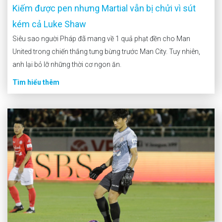
Kiếm được pen nhưng Martial vẫn bị chửi vì sút
kém cả Luke Shaw
Siêu sao người Pháp đã mang về 1 quả phạt đền cho Man
United trong chiến thắng tưng bừng trước Man City. Tuy nhiên,
anh lại bỏ lỡ những thời cơ ngon ăn.
Tìm hiểu thêm