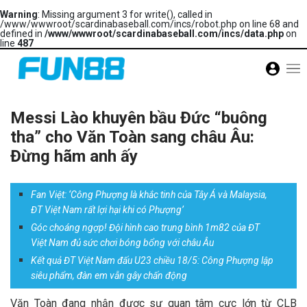
Warning
: Missing argument 3 for write(), called in
/www/wwwroot/scardinabaseball.com/incs/robot.php on line 68 and
defined in
/www/wwwroot/scardinabaseball.com/incs/data.php
on
line
487
Messi Lào khuyên bầu Đức “buông
tha” cho Văn Toàn sang châu Âu:
Đừng hãm anh ấy
Fan Việt: ‘Công Phượng là khắc tinh của Tây Á và Malaysia,
ĐT Việt Nam rất lợi hại khi có Phượng’
Góc choáng ngợp! Đội hình cao trung bình 1m82 của ĐT
Việt Nam đủ sức chơi bóng bổng với châu Âu
Kết quả ĐT Việt Nam đấu U23 chiều 18/5: Công Phượng lập
siêu phẩm, đàn em vẫn gây chấn động
Văn Toàn đang nhận được sự quan tâm cực lớn từ CLB