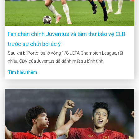
Fan chân chính Juventus và tâm thư bảo vệ CLB
trước sự chửi bới ác ý
Sau khi bị Porto loại ở vòng 1/8 UEFA Champion League, rất
nhiều CĐV của Juventus đã đánh mất sự bình tĩnh.
Tìm hiểu thêm