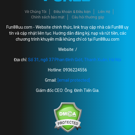
Về Chúng Tôi
Điều khoản & Điều kiện
Liên Hệ
Chính sách bảo mật
Câu hỏi thường gặp
Fun88uu.com - Website chính thức, link truy cập nhà cái Fun88 uy
tín và cập nhật liên tục. Hướng dẫn đăng ký, nạp và rút tiền, các
chương trình khuyến mãi khủng chỉ có tại Fun88uu.com
Website: /
Địa chỉ:
Số 31, ngõ 37 Phan Đình Giót, Thanh Xuân, Hà Nội
Hotline: 0936224556
Gmail:
[email protected]
Giám đốc CEO: Ông. Đinh Tiến Gia.