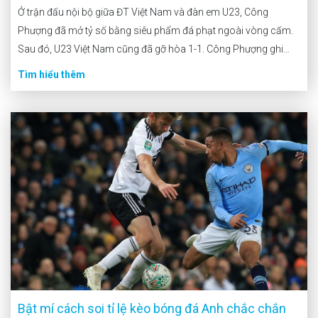
động
Ở trận đấu nội bộ giữa ĐT Việt Nam và đàn em U23, Công
Phượng đã mở tỷ số bằng siêu phẩm đá phạt ngoài vòng cấm.
Sau đó, U23 Việt Nam cũng đã gỡ hòa 1-1. Công Phượng ghi
bàn bằng cú đá phạt Sau khi trận đấu kết […]
Tìm hiểu thêm
Bật mí cách soi tỉ lệ kèo bóng đá Anh chắc chắn