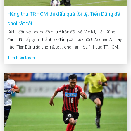
Hàng thủ TP.HCM thi đấu quá tồi tệ, Tiến Dũng đã
chơi rất tốt
Cứ thi đấu với phong độ như ở trận đấu với Viettel, Tiến Dũng
đang dần lấy lại hình ảnh và đẳng cấp của hồi U23 châu Á ngày
nào. Tiến Dũng đã chơi rất tốt trong trận hòa 1-1 của TP.HCM
vs Viettel >> Xem thêm : Fun88 uy […]
Tìm hiểu thêm