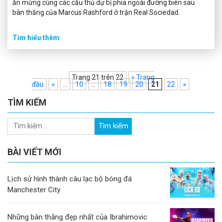
ăn mừng cùng các cầu thủ dự bị phía ngoài đường biên sau
bàn thắng của Marcus Rashford ở trận Real Sociedad.
Tìm hiểu thêm
Trang 21 trên 22
« Trang
đầu
«
...
10
...
18
19
20
21
22
»
TÌM KIẾM
BÀI VIẾT MỚI
Lịch sử hình thành câu lạc bộ bóng đá
Manchester City
Những bàn thắng đẹp nhất của Ibrahimovic