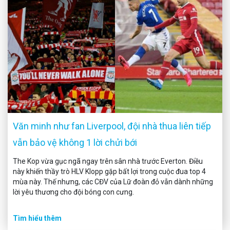
Văn minh như fan Liverpool, đội nhà thua liên tiếp
vẫn bảo vệ không 1 lời chửi bới
The Kop vừa gục ngã ngay trên sân nhà trước Everton. Điều
này khiến thầy trò HLV Klopp gặp bất lợi trong cuộc đua top 4
mùa này. Thế nhưng, các CĐV của Lữ đoàn đỏ vẫn dành những
lời yêu thương cho đội bóng con cưng.
Tìm hiểu thêm