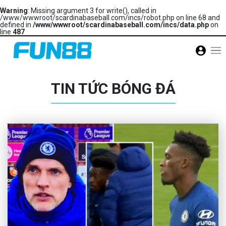
Warning
: Missing argument 3 for write(), called in
/www/wwwroot/scardinabaseball.com/incs/robot.php on line 68 and
defined in
/www/wwwroot/scardinabaseball.com/incs/data.php
on
line
487
TIN TỨC BÓNG ĐÁ